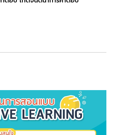
ฐานคำตอบ เกิดจินตนาการคำตอบ