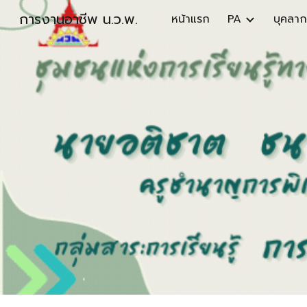
การงานอาชีพ น.ว.พ.
หน้าแรก
PA
บุคลาก
Sk